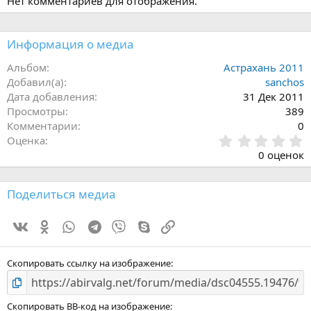
Нет комментариев для отображения.
Информация о медиа
Альбом
Астрахань 2011
Добавил(а)
sanchos
Дата добавления
31 Дек 2011
Просмотры
389
Комментарии
0
0
Оценка
.
0 оценок
0
0
з
Поделиться медиа
в
ё
Vk
Ok
WhatsApp
Telegram
Viber
Skype
Ссылка
з
д
Скопировать ссылку на изображение
Скопировать BB-код на изображение