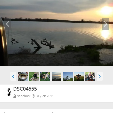
Н
В
а
п
з
е
а
р
д
ё
д
Н
В
а
п
з
е
DSC04555
а
р
д
ё
sanchos
31 Дек 2011
д