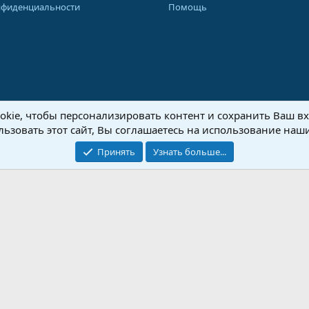
нфиденциальности
Помощь
kie, чтобы персонализировать контент и сохранить Ваш вхо
8-2026 Форум Абырвалг.нет - подводная охота, дайвинг, туризм
Перевод:
XenForo
ьзовать этот сайт, Вы соглашаетесь на использование наши
Принять
Узнать больше...