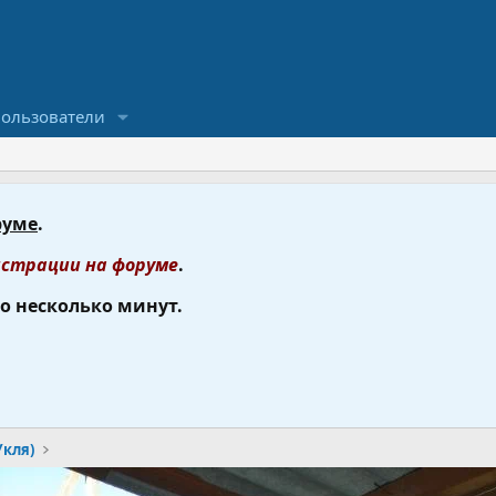
ользователи
руме
.
страции на форуме
.
го несколько минут.
Укля)