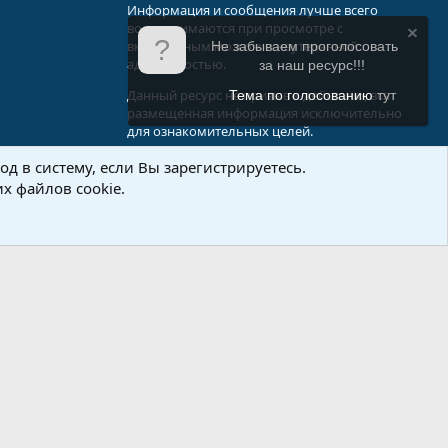
Информация и сообщения лучше всего
воспринимаются при просмотре с
включенным мозгом и неутерянной
Не забываем проголосовать
адекватностью.
за наш ресурс!!!
Данный ресурс не призыв к действию, вся
Тема по голосованию
тут
размещенная информация исключительно
для ознакомительных целей.
д в систему, если Вы зарегистрируетесь.
.Info
х файлов cookie.