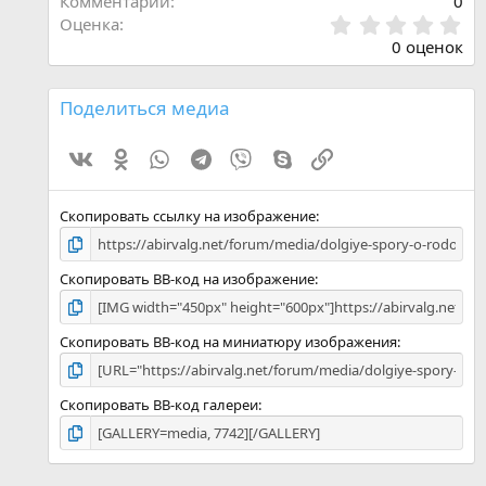
Комментарии
0
0
Оценка
.
0 оценок
0
0
з
Поделиться медиа
в
ё
Vk
Ok
WhatsApp
Telegram
Viber
Skype
Ссылка
з
д
Скопировать ссылку на изображение
Скопировать BB-код на изображение
Скопировать BB-код на миниатюру изображения
Скопировать BB-код галереи