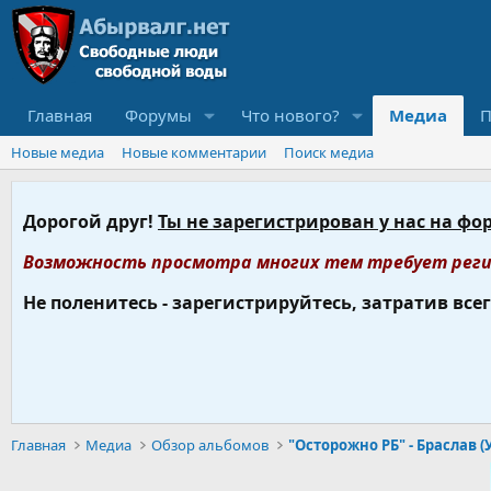
Главная
Форумы
Что нового?
Медиа
П
Новые медиа
Новые комментарии
Поиск медиа
Дорогой друг!
Ты не зарегистрирован у нас на фо
Возможность просмотра многих тем требует реги
Не поленитесь - зарегистрируйтесь, затратив все
Главная
Медиа
Обзор альбомов
"Осторожно РБ" - Браслав (