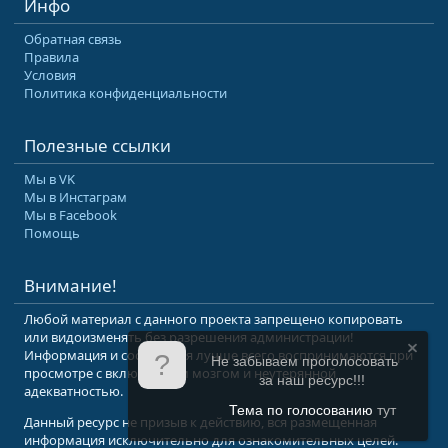
Инфо
Обратная связь
Правила
Условия
Политика конфиденциальности
Полезные ссылки
Мы в VK
Мы в Инстаграм
Мы в Facebook
Помощь
Внимание!
Любой материал с данного проекта запрещено копировать
или видоизменять без разрешения администрации!
Информация и сообщения лучше всего воспринимаются при
Не забываем проголосовать
просмотре с включенным мозгом и неутерянной
за наш ресурс!!!
адекватностью.
Тема по голосованию
тут
Данный ресурс не призыв к действию, вся размещенная
информация исключительно для ознакомительных целей.