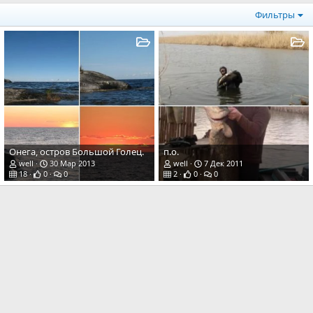
Фильтры
Онега, остров Большой Голец.
п.о.
well
30 Мар 2013
well
7 Дек 2011
18
0
0
2
0
0