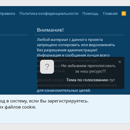
 правила
Политика конфиденциальности
Помощь
Главная
R
S
S
Внимание!
Любой материал с данного проекта
запрещено копировать или видоизменять
без разрешения администрации!
Информация и сообщения лучше всего
воспринимаются при просмотре с
включенным мозгом и неутерянной
Не забываем проголосовать
адекватностью.
за наш ресурс!!!
Данный ресурс не призыв к действию, вся
Тема по голосованию
тут
размещенная информация исключительно
для ознакомительных целей.
д в систему, если Вы зарегистрируетесь.
.Info
х файлов cookie.