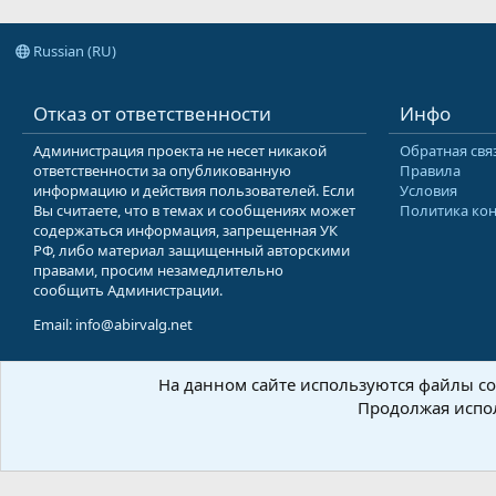
Russian (RU)
Отказ от ответственности
Инфо
Администрация проекта не несет никакой
Обратная свя
ответственности за опубликованную
Правила
информацию и действия пользователей. Если
Условия
Вы считаете, что в темах и сообщениях может
Политика ко
содержаться информация, запрещенная УК
РФ, либо материал защищенный авторскими
правами, просим незамедлительно
сообщить Администрации.
Email: info@abirvalg.net
На данном сайте используются файлы coo
© 200
Продолжая испол