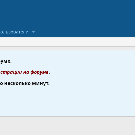
ользователи
руме
.
страции на форуме
.
го несколько минут.