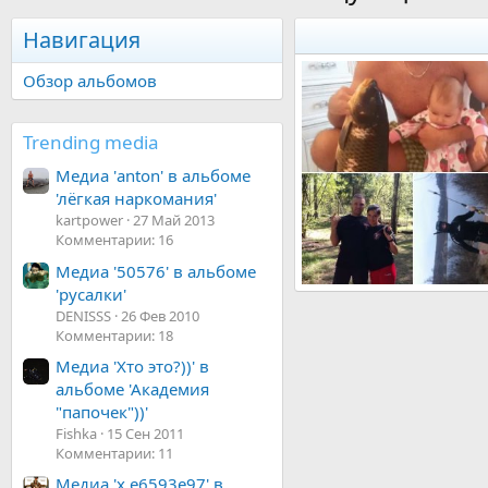
Навигация
Обзор альбомов
Trending media
Медиа 'anton' в альбоме
'лёгкая наркомания'
kartpower
27 Май 2013
Комментарии: 16
Медиа '50576' в альбоме
'русалки'
ПО
Щукец
18 Мар 2013
DENISSS
26 Фев 2010
3
0
0
Комментарии: 18
Медиа 'Хто это?))' в
альбоме 'Академия
"папочек"))'
Fishka
15 Сен 2011
Комментарии: 11
Медиа 'x e6593e97' в