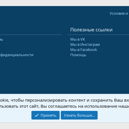
Условия и
Полезные ссылки
зь
Мы в VK
Мы в Инстаграм
Мы в Facebook
нфиденциальности
Помощь
kie, чтобы персонализировать контент и сохранить Ваш вхо
8-2026 Форум Абырвалг.нет - подводная охота, дайвинг, туризм
Перевод:
XenForo
ьзовать этот сайт, Вы соглашаетесь на использование наши
Принять
Узнать больше...