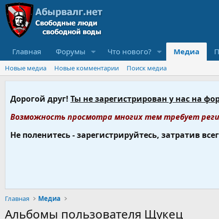
Главная
Форумы
Что нового?
Медиа
П
Новые медиа
Новые комментарии
Поиск медиа
Дорогой друг!
Ты не зарегистрирован у нас на фо
Возможность просмотра многих тем требует реги
Не поленитесь - зарегистрируйтесь, затратив все
Главная
Медиа
Альбомы пользователя Щукец