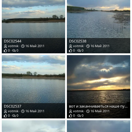
DSC02544
DSC02538
votmik
16 Май 2011
votmik
16 Май 2011
0
0
0
0
DSC02537
вот и заканчиваеться наше путешествие
votmik
16 Май 2011
votmik
16 Май 2011
0
0
0
0