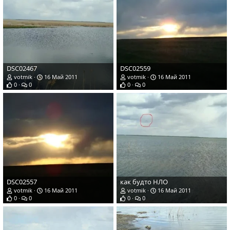
DSC02467
DSC02559
votmik
16 Май 2011
votmik
16 Май 2011
0
0
0
0
DSC02557
как будто НЛО
votmik
16 Май 2011
votmik
16 Май 2011
0
0
0
0