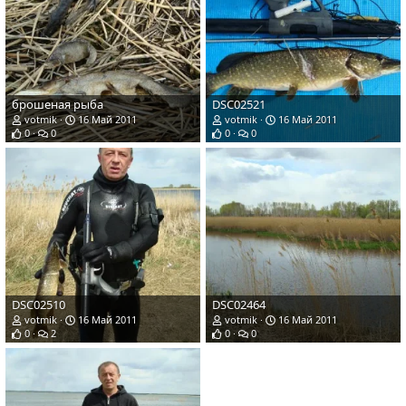
брошеная рыба
DSC02521
votmik
16 Май 2011
votmik
16 Май 2011
0
0
0
0
DSC02510
DSC02464
votmik
16 Май 2011
votmik
16 Май 2011
0
2
0
0