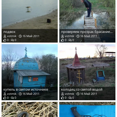
подвох
проверяем прозрак брасанием монеты
votmik
16 Май 2011
votmik
16 Май 2011
0
0
0
0
купель в святом источнике
колодец со святой водой
votmik
16 Май 2011
votmik
16 Май 2011
0
0
0
0