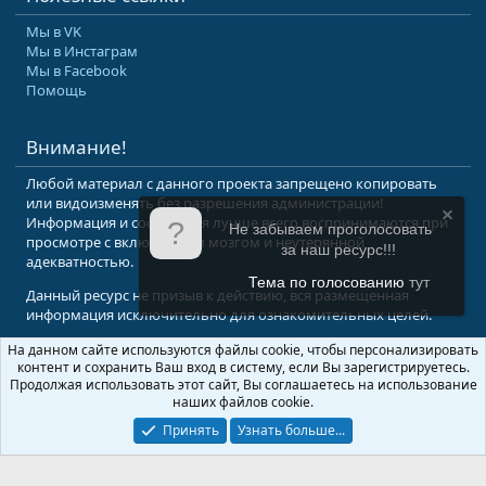
Мы в VK
Мы в Инстаграм
Мы в Facebook
Помощь
Внимание!
Любой материал с данного проекта запрещено копировать
или видоизменять без разрешения администрации!
Информация и сообщения лучше всего воспринимаются при
Не забываем проголосовать
просмотре с включенным мозгом и неутерянной
за наш ресурс!!!
адекватностью.
Тема по голосованию
тут
Данный ресурс не призыв к действию, вся размещенная
информация исключительно для ознакомительных целей.
На данном сайте используются файлы cookie, чтобы персонализировать
© 2008-2026 Форум Абырвалг.нет - подводная охота, дайвинг, туризм
контент и сохранить Ваш вход в систему, если Вы зарегистрируетесь.
Перевод:
XenForo.Info
Продолжая использовать этот сайт, Вы соглашаетесь на использование
наших файлов cookie.
Принять
Узнать больше...