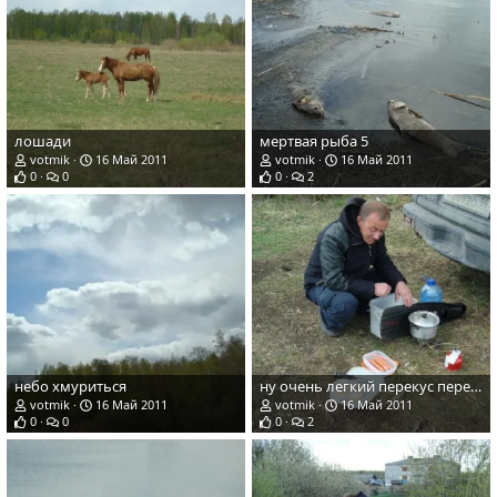
лошади
мертвая рыба 5
votmik
16 Май 2011
votmik
16 Май 2011
0
0
0
2
небо хмуриться
ну очень легкий перекус перед нырялкой
votmik
16 Май 2011
votmik
16 Май 2011
0
0
0
2