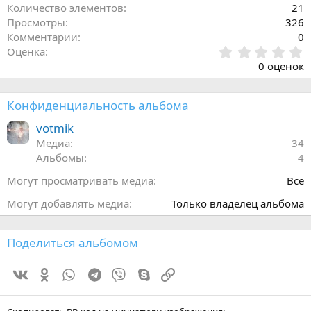
Количество элементов
21
Просмотры
326
Комментарии
0
0
Оценка
.
0 оценок
0
0
з
Конфиденциальность альбома
в
ё
votmik
з
Медиа
34
д
Альбомы
4
Могут просматривать медиа
Все
Могут добавлять медиа
Только владелец альбома
Поделиться альбомом
Vk
Ok
WhatsApp
Telegram
Viber
Skype
Ссылка