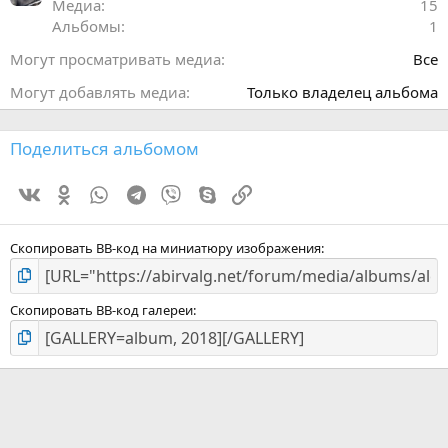
Медиа
15
д
Альбомы
1
Могут просматривать медиа
Все
Могут добавлять медиа
Только владелец альбома
Поделиться альбомом
Vk
Ok
WhatsApp
Telegram
Viber
Skype
Ссылка
Скопировать BB-код на миниатюру изображения
Скопировать BB-код галереи