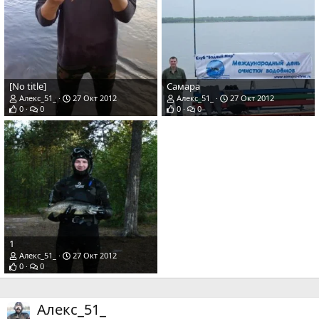
[No title]
Самара
Алекс_51_
27 Окт 2012
Алекс_51_
27 Окт 2012
0
0
0
0
1
Алекс_51_
27 Окт 2012
0
0
Алекс_51_