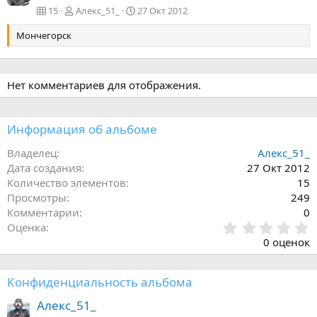
15
Алекс_51_
27 Окт 2012
Мончегорск
Нет комментариев для отображения.
Информация об альбоме
Владелец
Алекс_51_
Дата создания
27 Окт 2012
Количество элементов
15
Просмотры
249
Комментарии
0
0
Оценка
.
0 оценок
0
0
з
Конфиденциальность альбома
в
ё
Алекс_51_
з