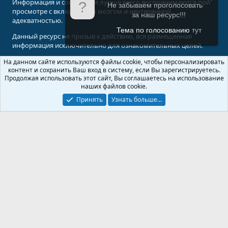
Информация и сообщения лучше всего воспринимаются при
Не забываем проголосовать
просмотре с включенным мозгом и неутерянной
за наш ресурс!!!
адекватностью.
Тема по голосованию
тут
Данный ресурс не призыв к действию, вся размещенная
информация исключительно для ознакомительных целей.
На данном сайте используются файлы cookie, чтобы персонализировать
© 2008-2026 Форум Абырвалг.нет - подводная охота, дайвинг, туризм
контент и сохранить Ваш вход в систему, если Вы зарегистрируетесь.
Перевод:
XenForo.Info
Продолжая использовать этот сайт, Вы соглашаетесь на использование
наших файлов cookie.
Принять
Узнать больше...