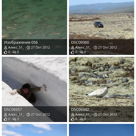
Изображение 056
DSC09360
Алекс_51_
27 Окт 2012
Алекс_51_
27 Окт 2012
0
0
0
0
DSC09357
DSC09342
Алекс_51_
27 Окт 2012
Алекс_51_
27 Окт 2012
0
3
0
0