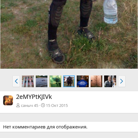
Н
В
а
п
з
е
2eMYPtKJIVk
а
р
д
ё
саныч 45
15 Окт 2015
д
Нет комментариев для отображения.