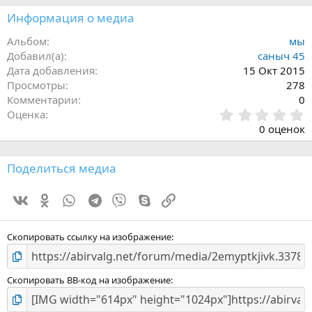
Информация о медиа
Альбом
мы
Добавил(а)
саныч 45
Дата добавления
15 Окт 2015
Просмотры
278
Комментарии
0
0
Оценка
.
0 оценок
0
0
з
Поделиться медиа
в
ё
Vk
Ok
WhatsApp
Telegram
Viber
Skype
Ссылка
з
д
Скопировать ссылку на изображение
Скопировать BB-код на изображение