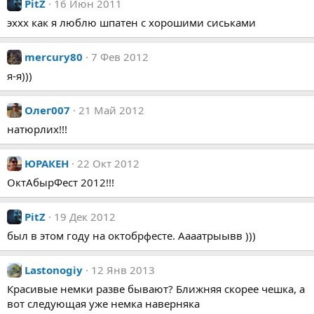
PitZ
16 Июн 2011
эххх как я люблю шпатен с хорошими сиськами
mercury80
7 Фев 2012
я-я)))
Олег007
21 Май 2012
натюрлих!!!
ЮРАКЕН
22 Окт 2012
ОктАбырФест 2012!!!
PitZ
19 Дек 2012
был в этом году на октобрфесте. Аааатрыывв )))
Lastonogiy
12 Янв 2013
Красивые немки разве бывают? Ближняя скорее чешка, а
вот следующая уже немка наверняка