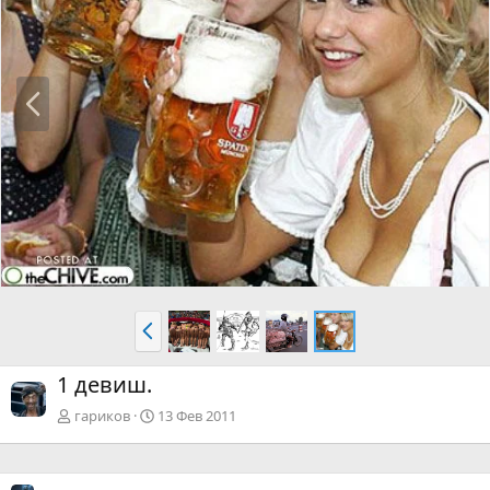
Н
а
з
а
д
Н
а
з
1 девиш.
а
д
гариков
13 Фев 2011