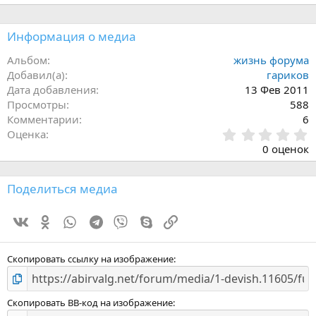
Информация о медиа
Альбом
жизнь форума
Добавил(а)
гариков
Дата добавления
13 Фев 2011
Просмотры
588
Комментарии
6
0
Оценка
.
0 оценок
0
0
з
Поделиться медиа
в
ё
Vk
Ok
WhatsApp
Telegram
Viber
Skype
Ссылка
з
д
Скопировать ссылку на изображение
Скопировать BB-код на изображение