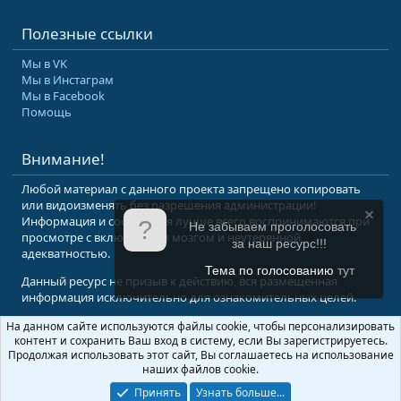
Полезные ссылки
Мы в VK
Мы в Инстаграм
Мы в Facebook
Помощь
Внимание!
Любой материал с данного проекта запрещено копировать
или видоизменять без разрешения администрации!
Информация и сообщения лучше всего воспринимаются при
Не забываем проголосовать
просмотре с включенным мозгом и неутерянной
за наш ресурс!!!
адекватностью.
Тема по голосованию
тут
Данный ресурс не призыв к действию, вся размещенная
информация исключительно для ознакомительных целей.
На данном сайте используются файлы cookie, чтобы персонализировать
© 2008-2026 Форум Абырвалг.нет - подводная охота, дайвинг, туризм
контент и сохранить Ваш вход в систему, если Вы зарегистрируетесь.
Перевод:
XenForo.Info
Продолжая использовать этот сайт, Вы соглашаетесь на использование
наших файлов cookie.
Принять
Узнать больше...