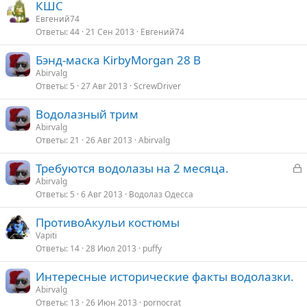
КШС
Евгений74
Ответы
44
21 Сен 2013
Евгений74
Бэнд-маска KirbyMorgan 28 В
Abirvalg
Ответы
5
27 Авг 2013
ScrewDriver
Водолазный трим
Abirvalg
Ответы
21
26 Авг 2013
Abirvalg
З
Требуются водолазы на 2 месяца.
а
Abirvalg
Ответы
5
6 Авг 2013
Водолаз Одесса
к
р
ПротивоАкульи костюмы
Vapiti
т
Ответы
14
28 Июл 2013
puffy
а
Интересные исторические факты водолазки.
Abirvalg
Ответы
13
26 Июн 2013
pornocrat