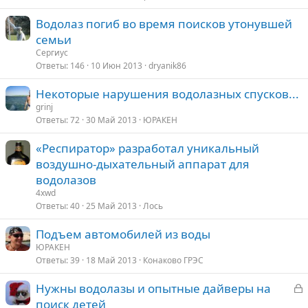
Водолаз погиб во время поисков утонувшей
семьи
Сергиус
Ответы
146
10 Июн 2013
dryanik86
Некоторые нарушения водолазных спусков...
grinj
Ответы
72
30 Май 2013
ЮРАКЕН
«Респиратор» разработал уникальный
воздушно-дыхательный аппарат для
водолазов
4xwd
Ответы
40
25 Май 2013
Лось
Подъем автомобилей из воды
ЮРАКЕН
Ответы
39
18 Май 2013
Конаково ГРЭС
З
Нужны водолазы и опытные дайверы на
а
поиск детей