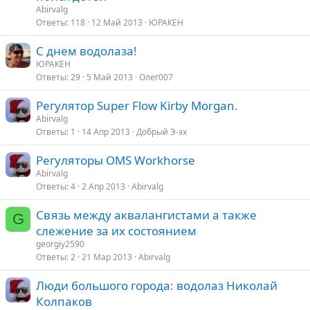
к
Abirvalg
р
Ответы
118
12 Май 2013
ЮРАКЕН
С днем водолаза!
т
ЮРАКЕН
а
Ответы
29
5 Май 2013
Олег007
Регулятор Super Flow Kirby Morgan.
Abirvalg
Ответы
1
14 Апр 2013
Добрый Э-эх
Регуляторы OMS Workhorse
Abirvalg
Ответы
4
2 Апр 2013
Abirvalg
Связь между аквалангистами а также
G
слежение за их состоянием
georgiy2590
Ответы
2
21 Мар 2013
Abirvalg
Люди большого города: водолаз Николай
Колпаков