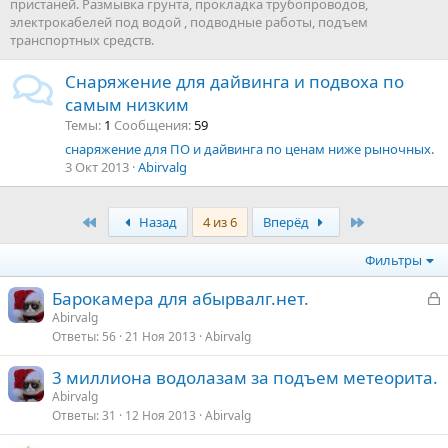
пристаней. Размывка грунта, прокладка трубопроводов,
электрокабелей под водой , подводные работы, подъем
транспортных средств.
Снаряжение для дайвинга и подвоха по
самым низким
Темы
1
Сообщения
59
снаряжение для ПО и дайвинга по ценам ниже рыночных.
3 Окт 2013
Abirvalg
First
Last
Назад
4 из 6
Вперёд
Фильтры
З
Барокамера для абырвалг.нет.
а
Abirvalg
Ответы
56
21 Ноя 2013
Abirvalg
к
р
3 миллиона водолазам за подъем метеорита.
Abirvalg
т
Ответы
31
12 Ноя 2013
Abirvalg
а