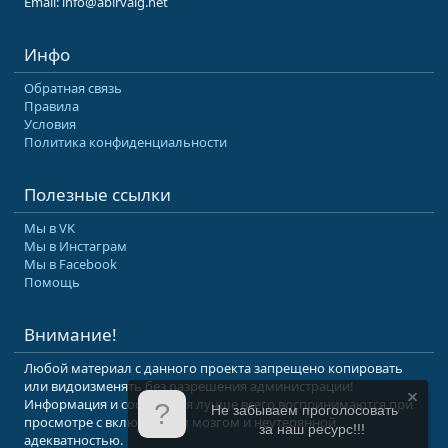
Email: info@abirvalg.net
Инфо
Обратная связь
Правила
Условия
Политика конфиденциальности
Полезные ссылки
Мы в VK
Мы в Инстаграм
Мы в Facebook
Помощь
Внимание!
Любой материал с данного проекта запрещено копировать
или видоизменять без разрешения администрации!
Информация и сообщения лучше всего воспринимаются при
Не забываем проголосовать
просмотре с включенным мозгом и неутерянной
за наш ресурс!!!
адекватностью.