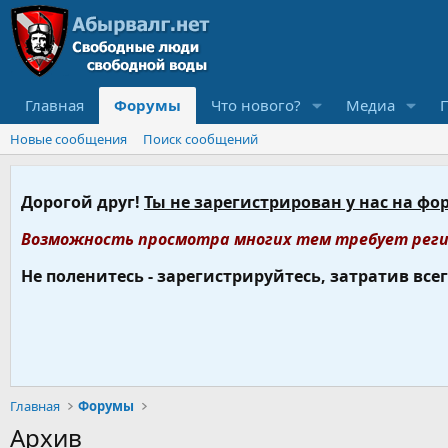
Главная
Форумы
Что нового?
Медиа
Новые сообщения
Поиск сообщений
Дорогой друг!
Ты не зарегистрирован у нас на фо
Возможность просмотра многих тем требует реги
Не поленитесь - зарегистрируйтесь, затратив все
Главная
Форумы
Архив