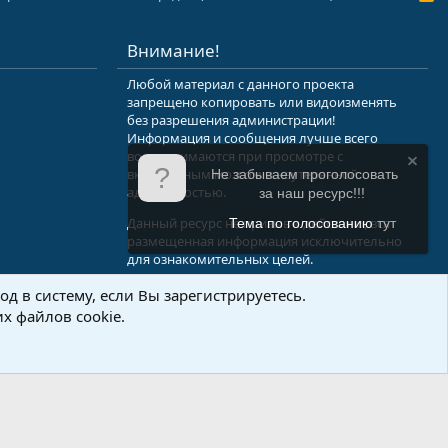
S
S
Внимание!
Любой материал с данного проекта
запрещено копировать или видоизменять
без разрешения администрации!
Информация и сообщения лучше всего
воспринимаются при просмотре с
включенным мозгом и неутерянной
Не забываем проголосовать
адекватностью.
за наш ресурс!!!
Данный ресурс не призыв к действию, вся
Тема по голосованию
тут
размещенная информация исключительно
для ознакомительных целей.
д в систему, если Вы зарегистрируетесь.
.Info
х файлов cookie.