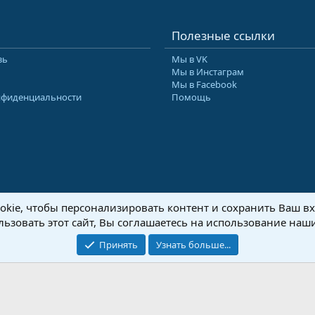
Полезные ссылки
зь
Мы в VK
Мы в Инстаграм
Мы в Facebook
нфиденциальности
Помощь
kie, чтобы персонализировать контент и сохранить Ваш вхо
8-2026 Форум Абырвалг.нет - подводная охота, дайвинг, туризм
Перевод:
XenForo
ьзовать этот сайт, Вы соглашаетесь на использование наши
Принять
Узнать больше...