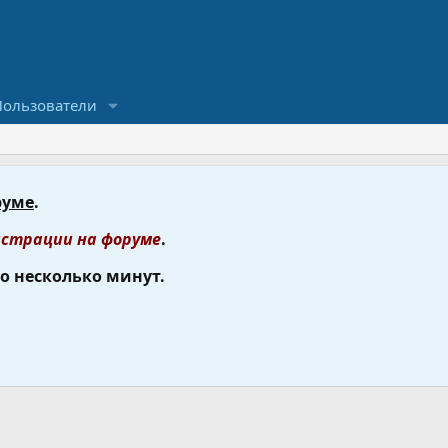
Пользователи
руме
.
страции на форуме
.
го несколько минут.